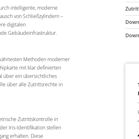
urch intelligente, moderne
Zutri
tausch von Schließzylindern –
Downl
re digitalen
ende Gebäudeinfrastruktur.
Downl
ewährtesten Methoden moderner
Chipkarte mit klar definierten
l über ein übersichtliches
e über alle Zutrittsrechte in
rische Zutrittskontrolle in
Iris-Identifikation stellen
gang erhalten. Diese