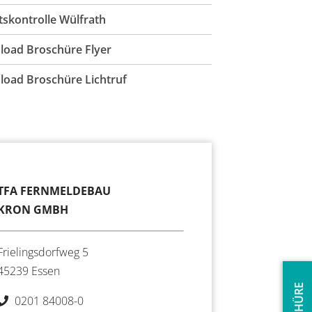
ttskontrolle Wülfrath
oad Broschüre Flyer
oad Broschüre Lichtruf
TFA FERNMELDEBAU
KRON GMBH
Frielingsdorfweg 5
45239 Essen
0201 84008-0