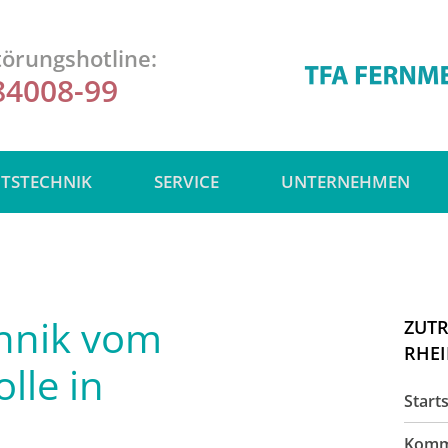
örungshotline:
84008-99
ITSTECHNIK
SERVICE
UNTERNEHMEN
hnik vom
ZUT
RHE
lle in
Starts
Komm