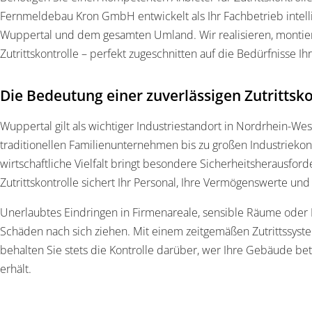
Fernmeldebau Kron GmbH entwickelt als Ihr Fachbetrieb intelli
Wuppertal und dem gesamten Umland. Wir realisieren, montie
Zutrittskontrolle – perfekt zugeschnitten auf die Bedürfnisse Ih
Die Bedeutung einer zuverlässigen Zutrittsk
Wuppertal gilt als wichtiger Industriestandort in Nordrhein-Wes
traditionellen Familienunternehmen bis zu großen Industriekon
wirtschaftliche Vielfalt bringt besondere Sicherheitsherausfor
Zutrittskontrolle sichert Ihr Personal, Ihre Vermögenswerte und
Unerlaubtes Eindringen in Firmenareale, sensible Räume oder 
Schäden nach sich ziehen. Mit einem zeitgemäßen Zutrittssys
behalten Sie stets die Kontrolle darüber, wer Ihre Gebäude be
erhält.