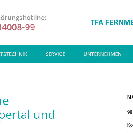
örungshotline:
84008-99
ITSTECHNIK
SERVICE
UNTERNEHMEN
ne
N
pertal und
Ko