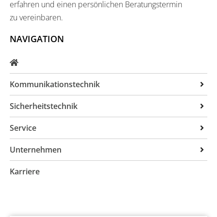
erfahren und einen persönlichen Beratungstermin
zu vereinbaren.
NAVIGATION
Kommunikationstechnik
ITK-Anlagen
Sicherheitstechnik
Unified Communication
Brandmeldetechnik
Service
Headsets
Einbruchmeldeanlagen
Störungsmeldung
Unternehmen
Telefonansagen
Videoüberwachung
Fernwartung
Kontakt
Karriere
Rufanlagen
Download
Kompetente Partner
Alarmserver
FAQ
Kundenzufriedenheit