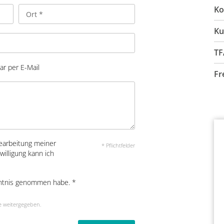
Ko
Ku
TF
ar per E-Mail
A
Fr
S
earbeitung meiner
* Pflichtfelder
illigung kann ich
ntnis genommen habe. *
e weitergegeben.