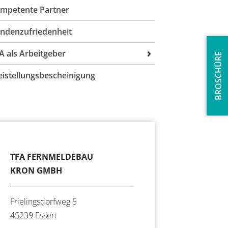
mpetente Partner
ndenzufriedenheit
A als Arbeitgeber
BROSCHÜRE
usbildung
eistellungsbescheinigung
tellenangebote
Informationselektroniker (m/w/d)
Kauffrau / Kaufmann zum
Mitarbeiter – Facharbeiter / Monteur
Büromanagement
(m/w/d) Sicherheitstechnik
Mitarbeiter – Servicetechniker (m/w/d)
Sicherheitstechnik
TFA FERNMELDEBAU
Vertriebsmitarbeiter im Außendienst
KRON GMBH
(m/w/d) für Kommunikations- und
Sicherheitstechnik
Frielingsdorfweg 5
45239 Essen