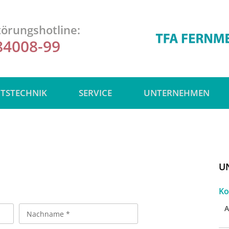
örungshotline:
84008-99
ITSTECHNIK
SERVICE
UNTERNEHMEN
U
Ko
A