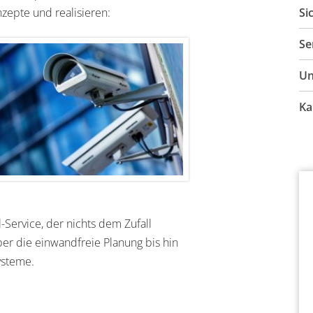
I
zepte und realisieren:
Si
U
B
Se
H
E
S
Un
T
V
F
K
Ka
R
D
K
A
F
K
B
T
-Service, der nichts dem Zufall
er die einwandfreie Planung bis hin
systeme.