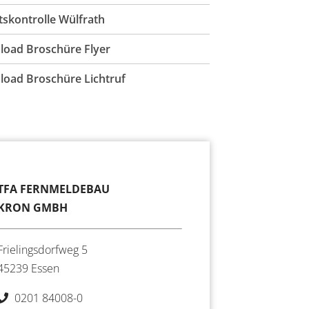
ttskontrolle Wülfrath
oad Broschüre Flyer
oad Broschüre Lichtruf
TFA FERNMELDEBAU
KRON GMBH
Frielingsdorfweg 5
45239 Essen
0201 84008-0