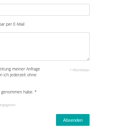
bar per E-Mail
eitung meiner Anfrage
* Pflichtfelder
n ich jederzeit ohne
s genommen habe. *
tergegeben.
Absenden