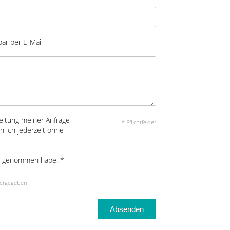
bar per E-Mail
eitung meiner Anfrage
* Pflichtfelder
n ich jederzeit ohne
s genommen habe. *
tergegeben.
Absenden