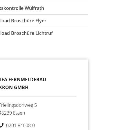
ttskontrolle Wülfrath
oad Broschüre Flyer
oad Broschüre Lichtruf
TFA FERNMELDEBAU
KRON GMBH
Frielingsdorfweg 5
45239 Essen
0201 84008-0