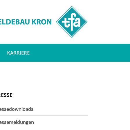
KARRIERE
RESSE
essedownloads
essemeldungen