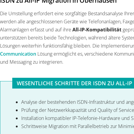
ISDN zu All-IP Migration in Oberhausen
Die Umstellung erfordert eine sorgfältige Bestandsanalyse Ihrer
werden alle angeschlossenen Geräte wie Telefonanlagen, Faxge
Alarmanlagen erfasst und auf ihre
All-IP-Kompatibilität
geprü
unterstützen bereits beide Technologien, während ältere Sys
Lösungen weiterhin funktionsfähig bleiben. Die Implementieru
Communication
Lösung ermöglicht es, verschiedene Kommunik
und Messaging zu integrieren.
WESENTLICHE SCHRITTE DER ISDN ZU ALL-I
Analyse der bestehenden ISDN-Infrastruktur und an
Prüfung der Netzwerkkapazität und Quality of Service
Installation kompatibler IP-Telefonie-Hardware und 
Schrittweise Migration mit Parallelbetrieb zur Minimi