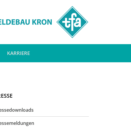
KARRIERE
RESSE
essedownloads
essemeldungen