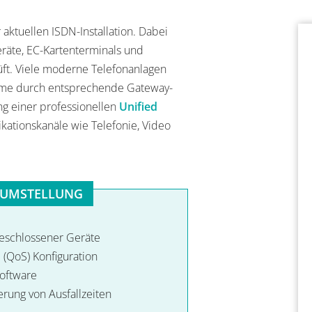
 aktuellen ISDN-Installation. Dabei
räte, EC-Kartenterminals und
ft. Viele moderne Telefonanlagen
teme durch entsprechende Gateway-
ng einer professionellen
Unified
ationskanäle wie Telefonie, Video
P UMSTELLUNG
geschlossener Geräte
 (QoS) Konfiguration
Software
erung von Ausfallzeiten