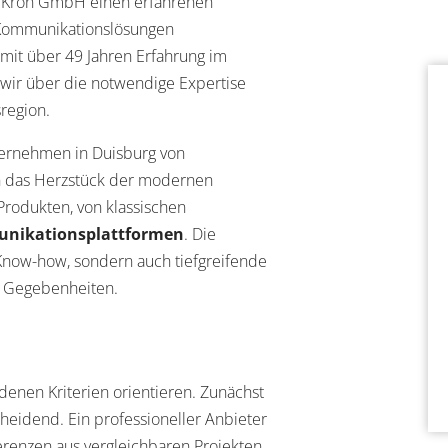
au Kron GmbH einen erfahrenen
ya-Kommunikationslösungen
mit über 49 Jahren Erfahrung im
wir über die notwendige Expertise
sregion.
ternehmen in Duisburg von
n das Herzstück der modernen
 Produkten, von klassischen
unikationsplattformen
. Die
 Know-how, sondern auch tiefgreifende
n Gegebenheiten.
edenen Kriterien orientieren. Zunächst
cheidend. Ein professioneller Anbieter
erenzen aus vergleichbaren Projekten