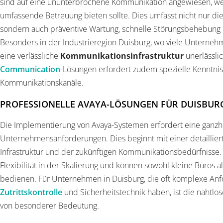
sind auf eine ununterbrochene Kommunikation angewiesen, we
umfassende Betreuung bieten sollte. Dies umfasst nicht nur die i
sondern auch präventive Wartung, schnelle Störungsbehebung
Besonders in der Industrieregion Duisburg, wo viele Unterneh
eine verlässliche
Kommunikationsinfrastruktur
unerlässli
Communication
-Lösungen erfordert zudem spezielle Kenntnis
Kommunikationskanäle.
PROFESSIONELLE AVAYA-LÖSUNGEN FÜR DUISBU
Die Implementierung von Avaya-Systemen erfordert eine ganzhe
Unternehmensanforderungen. Dies beginnt mit einer detaillie
Infrastruktur und der zukünftigen Kommunikationsbedürfnisse
Flexibilität in der Skalierung und können sowohl kleine Büros a
bedienen. Für Unternehmen in Duisburg, die oft komplexe An
Zutrittskontrolle
und Sicherheitstechnik haben, ist die nahtlo
von besonderer Bedeutung.