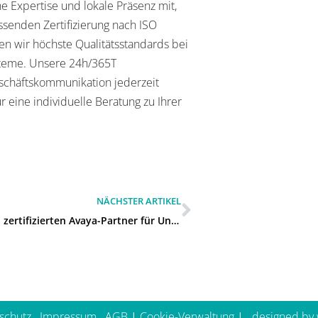
 Expertise und lokale Präsenz mit,
ssenden Zertifizierung nach ISO
en wir höchste Qualitätsstandards bei
steme. Unsere 24h/365T
eschäftskommunikation jederzeit
r eine individuelle Beratung zu Ihrer
NÄCHSTER ARTIKEL
Gibt es einen zertifizierten Avaya-Partner für Unternehmen in Leverkusen?
schutz
Impressum
AGB
|
Cookie-Verwaltung
| ­­
designed by