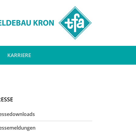
KARRIERE
RESSE
essedownloads
essemeldungen