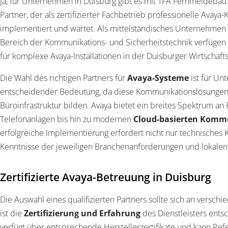
Ja, für Unternehmen in Duisburg gibt es mit TFA Fernmeldeb
Partner, der als zertifizierter Fachbetrieb professionelle Ava
implementiert und wartet. Als mittelständisches Unternehmen 
Bereich der Kommunikations- und Sicherheitstechnik verfügen 
für komplexe Avaya-Installationen in der Duisburger Wirtschaft
Die Wahl des richtigen Partners für
Avaya-Systeme
ist für Un
entscheidender Bedeutung, da diese Kommunikationslösunge
Büroinfrastruktur bilden. Avaya bietet ein breites Spektrum an
Telefonanlagen bis hin zu modernen
Cloud-basierten Komm
erfolgreiche Implementierung erfordert nicht nur technisches
Kenntnisse der jeweiligen Branchenanforderungen und lokale
Zertifizierte Avaya-Betreuung in Duisburg
Die Auswahl eines qualifizierten Partners sollte sich an verschi
ist die
Zertifizierung und Erfahrung
des Dienstleisters ents
verfügt über entsprechende Herstellerzertifikate und kann Ref