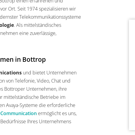
ottrop einen erfahrenen und
or Ort. Seit 1974 spezialisieren wir
odernster Telekommunikationssysteme
ologie
. Als mittelständisches
rnehmen eine zuverlässige,
hmen in Bottrop
ications
und bietet Unternehmen
n von Telefonie, Video, Chat und
t es Bottroper Unternehmen, ihre
ür mittelständische Betriebe im
eten Avaya-Systeme die erforderliche
d Communication
ermöglicht es uns,
e Bedürfnisse Ihres Unternehmens