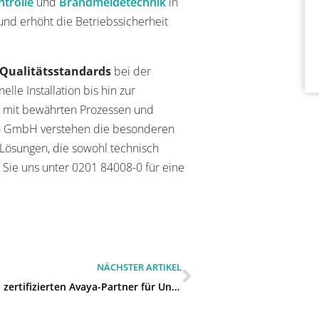
ntrolle
und
Brandmeldetechnik
in
 und erhöht die Betriebssicherheit
 Qualitätsstandards
bei der
lle Installation bis hin zur
op mit bewährten Prozessen und
on GmbH verstehen die besonderen
Lösungen, die sowohl technisch
en Sie uns unter 0201 84008-0 für eine
NÄCHSTER ARTIKEL
Gibt es einen zertifizierten Avaya-Partner für Unternehmen in Gelsenkirchen?