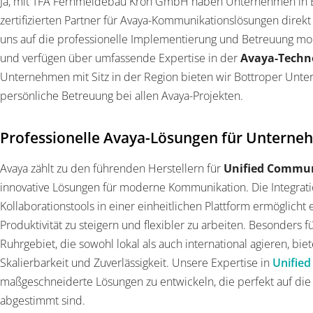
Ja, mit TFA Fernmeldebau Kron GmbH haben Unternehmen in B
zertifizierten Partner für Avaya-Kommunikationslösungen direkt v
uns auf die professionelle Implementierung und Betreuung m
und verfügen über umfassende Expertise in der
Avaya-Techn
Unternehmen mit Sitz in der Region bieten wir Bottroper Unte
persönliche Betreuung bei allen Avaya-Projekten.
Professionelle Avaya-Lösungen für Unterne
Avaya zählt zu den führenden Herstellern für
Unified Commun
innovative Lösungen für moderne Kommunikation. Die Integratio
Kollaborationstools in einer einheitlichen Plattform ermöglich
Produktivität zu steigern und flexibler zu arbeiten. Besonders f
Ruhrgebiet, die sowohl lokal als auch international agieren, bi
Skalierbarkeit und Zuverlässigkeit. Unsere Expertise in
Unifie
maßgeschneiderte Lösungen zu entwickeln, die perfekt auf di
abgestimmt sind.