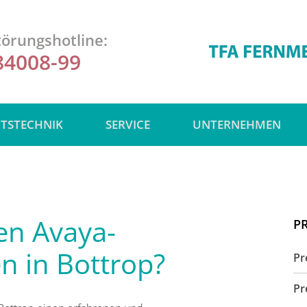
örungshotline:
84008-99
ITSTECHNIK
SERVICE
UNTERNEHMEN
ten Avaya-
P
n in Bottrop?
Pr
Pr