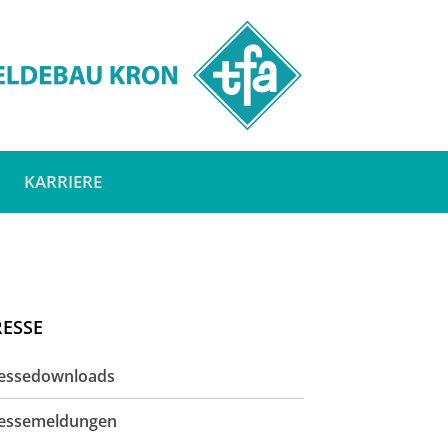
KARRIERE
RESSE
essedownloads
essemeldungen