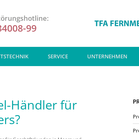
örungshotline:
84008-99
ITSTECHNIK
SERVICE
UNTERNEHMEN
el-Händler für
P
ers?
Pr
Pr