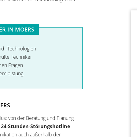
ER IN MOERS
und -Technologien
chulte Techniker
chen Fragen
emleistung
OERS
klus: von der Beratung und Planung
e
24-Stunden-Störungshotline
nikation auch außerhalb der