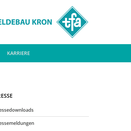
KARRIERE
RESSE
essedownloads
essemeldungen