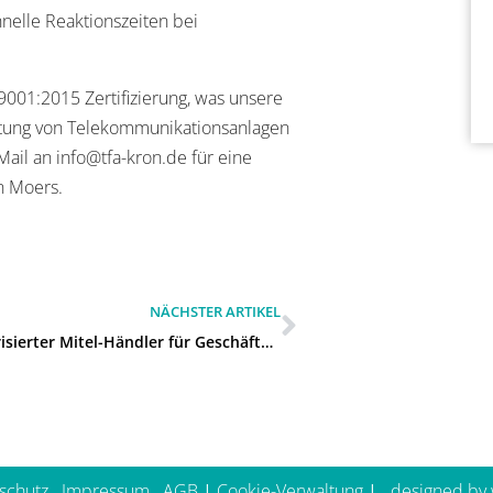
nelle Reaktionszeiten bei
01:2015 Zertifizierung, was unsere
altung von Telekommunikationsanlagen
Mail an info@tfa-kron.de für eine
n Moers.
NÄCHSTER ARTIKEL
Wer ist autorisierter Mitel-Händler für Geschäftskunden in Duisburg?
schutz
Impressum
AGB
|
Cookie-Verwaltung
| ­­
designed by