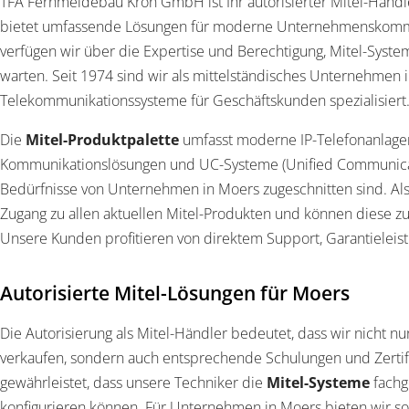
TFA Fernmeldebau Kron GmbH ist Ihr autorisierter Mitel-Händ
bietet umfassende Lösungen für moderne Unternehmenskommunik
verfügen wir über die Expertise und Berechtigung, Mitel-Systeme
warten. Seit 1974 sind wir als mittelständisches Unternehmen 
Telekommunikationssysteme für Geschäftskunden spezialisiert
Die
Mitel-Produktpalette
umfasst moderne IP-Telefonanlagen
Kommunikationslösungen und UC-Systeme (Unified Communicati
Bedürfnisse von Unternehmen in Moers zugeschnitten sind. Als
Zugang zu allen aktuellen Mitel-Produkten und können diese zu
Unsere Kunden profitieren von direktem Support, Garantielei
Autorisierte Mitel-Lösungen für Moers
Die Autorisierung als Mitel-Händler bedeutet, dass wir nicht nu
verkaufen, sondern auch entsprechende Schulungen und Zertif
gewährleistet, dass unsere Techniker die
Mitel-Systeme
fachg
konfigurieren können. Für Unternehmen in Moers bieten wir so