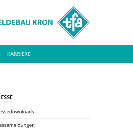
KARRIERE
RESSE
essedownloads
essemeldungen