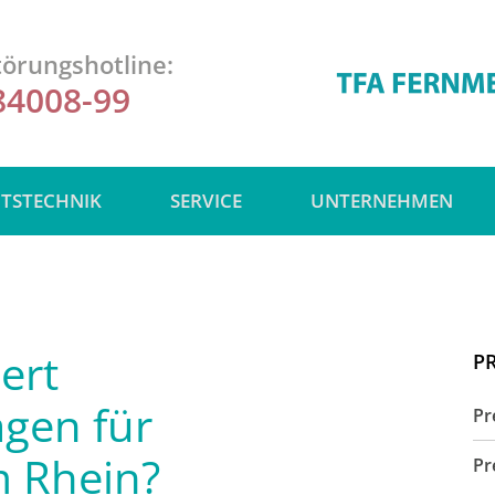
örungshotline:
84008-99
ITSTECHNIK
SERVICE
UNTERNEHMEN
ert
P
agen für
Pr
m Rhein?
Pr