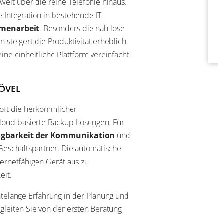
it über die reine Telefonie hinaus.
 Integration in bestehende IT-
mmenarbeit
. Besonders die nahtlose
teigert die Produktivität erheblich.
ne einheitliche Plattform vereinfacht
HÖVEL
 oft die herkömmlicher
loud-basierte Backup-Lösungen. Für
ügbarkeit der Kommunikation
und
Geschäftspartner. Die automatische
ternetfähigen Gerät aus zu
eit.
elange Erfahrung in der Planung und
leiten Sie von der ersten Beratung