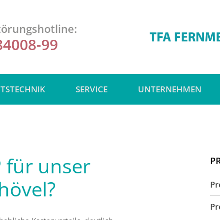
örungshotline:
84008-99
ITSTECHNIK
SERVICE
UNTERNEHMEN
 für unser
P
hövel?
Pr
Pr