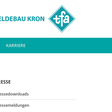
KARRIERE
RESSE
essedownloads
essemeldungen