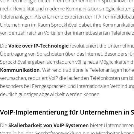
VoIP-Technologie bietet Ihrem Unternehmen in Sprockhövel erh
mehr Flexibilität und moderne Kommunikationsmöglichkeiten
Telefonanlagen. Als erfahrene Experten der TFA Fernmeldeba
Unternehmen im Raum Sprockhövel dabei, ihre Kommunikations
von den zahlreichen Vorteilen der internetbasierten Telefonie z
Die
Voice over IP-Technologie
revolutioniert die Unternehm
Übertragung von Sprachdaten über das Internet. Besonders fü
Sprockhövel ergeben sich dadurch völlig neue Möglichkeiten 
Kommunikation
. Während traditionelle Telefonanlagen hohe
verursachen, reduziert VoIP die laufenden Telefonkosten um bis
besonders bei Ferngesprächen und internationalen Verbindung
deutlich günstiger abgewickelt werden können.
VoIP-Implementierung für Unternehmen in 
Die
Skalierbarkeit von VoIP-Systemen
bietet Unternehmen 
Vorteile bei der Geschäftsentwicklung. Neue Mitarbeiter könne