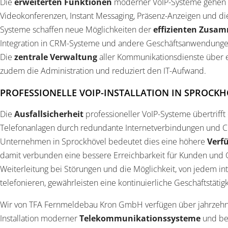
Die
erweiterten Funktionen
moderner VoIP-Systeme gehen we
Videokonferenzen, Instant Messaging, Präsenz-Anzeigen und die
Systeme schaffen neue Möglichkeiten der
effizienten Zusa
Integration in CRM-Systeme und andere Geschäftsanwendungen s
Die
zentrale Verwaltung
aller Kommunikationsdienste über ei
zudem die Administration und reduziert den IT-Aufwand.
PROFESSIONELLE VOIP-INSTALLATION IN SPROCK
Die
Ausfallsicherheit
professioneller VoIP-Systeme übertrifft
Telefonanlagen durch redundante Internetverbindungen und C
Unternehmen in Sprockhövel bedeutet dies eine höhere
Verf
damit verbunden eine bessere Erreichbarkeit für Kunden und 
Weiterleitung bei Störungen und die Möglichkeit, von jedem in
telefonieren, gewährleisten eine kontinuierliche Geschäftstätigk
Wir von TFA Fernmeldebau Kron GmbH verfügen über jahrzehnt
Installation moderner
Telekommunikationssysteme
und beg