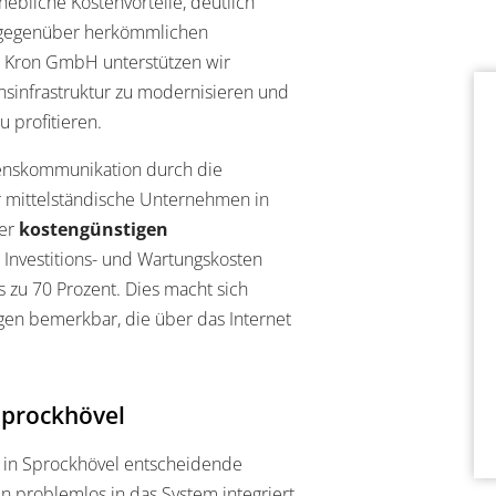
ebliche Kostenvorteile, deutlich
 gegenüber herkömmlichen
u Kron GmbH unterstützen wir
infrastruktur zu modernisieren und
u profitieren.
enskommunikation durch die
r mittelständische Unternehmen in
der
kostengünstigen
 Investitions- und Wartungskosten
 zu 70 Prozent. Dies macht sich
en bemerkbar, die über das Internet
Sprockhövel
in Sprockhövel entscheidende
n problemlos in das System integriert