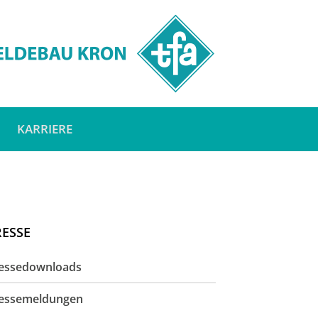
KARRIERE
RESSE
essedownloads
essemeldungen