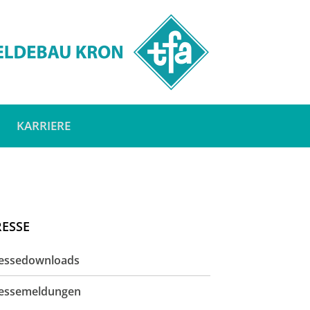
KARRIERE
RESSE
essedownloads
essemeldungen