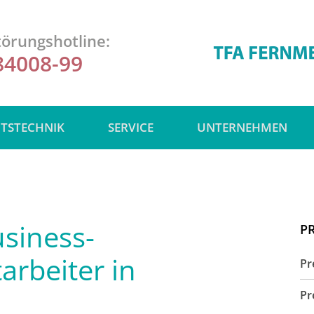
örungshotline:
84008-99
ITSTECHNIK
SERVICE
UNTERNEHMEN
siness-
P
arbeiter in
Pr
Pr