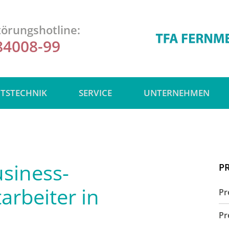
örungshotline:
84008-99
ITSTECHNIK
SERVICE
UNTERNEHMEN
siness-
P
arbeiter in
Pr
Pr