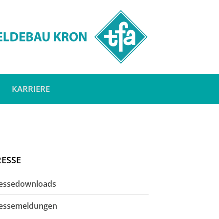
KARRIERE
RESSE
essedownloads
essemeldungen