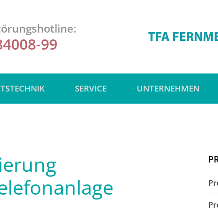
örungshotline:
84008-99
ITSTECHNIK
SERVICE
UNTERNEHMEN
ierung
P
Telefonanlage
Pr
Pr