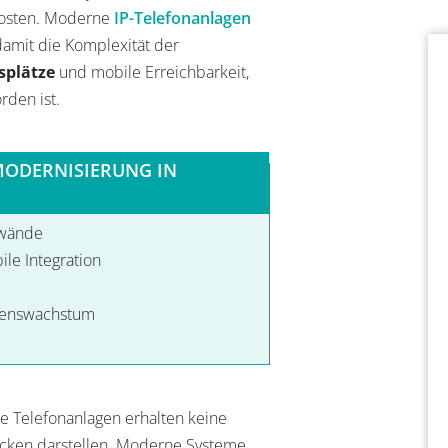
nkosten. Moderne
IP-Telefonanlagen
amit die Komplexität der
splätze
und mobile Erreichbarkeit,
rden ist.
MODERNISIERUNG IN
fwände
le Integration
hmenswachstum
lte Telefonanlagen erhalten keine
acken darstellen. Moderne Systeme