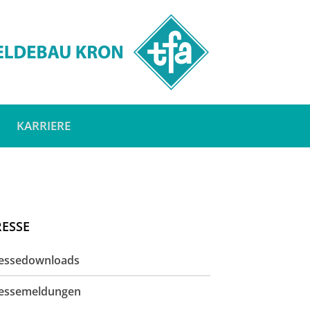
KARRIERE
RESSE
essedownloads
essemeldungen