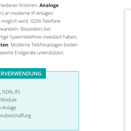
hiedener Kriterien.
Analoge
r) an moderne IP-Anlagen
 möglich wird. ISDN-Telefone
mwandeln. Besonders bei
tige Systemtelefone investiert haben,
iten
. Moderne Telefonanlagen bieten
basierte Endgeräte unterstützen.
ITERVERWENDUNG
 ISDN, IP)
y-Module
n Anlage
Neubeschaffung