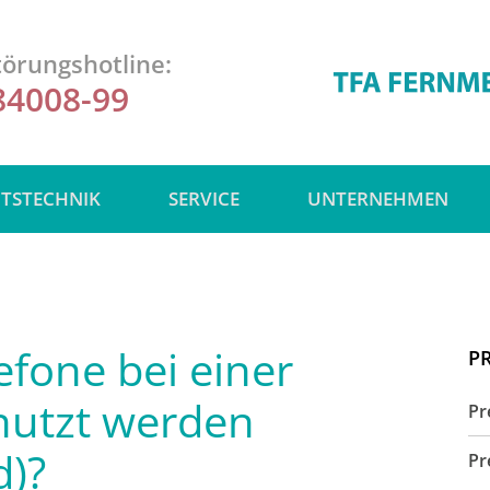
örungshotline:
84008-99
ITSTECHNIK
SERVICE
UNTERNEHMEN
fone bei einer
P
nutzt werden
Pr
d)?
Pr