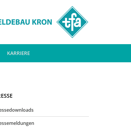
KARRIERE
RESSE
essedownloads
essemeldungen