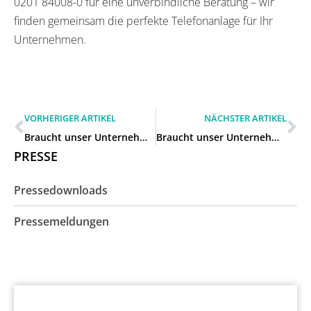
0201 84008-0 für eine unverbindliche Beratung – wir
finden gemeinsam die perfekte Telefonanlage für Ihr
Unternehmen.
VORHERIGER ARTIKEL
NÄCHSTER ARTIKEL
Braucht unser Unternehmen eine Cloud-Telefonanlage oder eine lokale Lösung in Frechen?
Braucht unser Unternehmen eine Cloud-Telefonanlage oder eine lokale Lösung in Köln?
PRESSE
Pressedownloads
Pressemeldungen