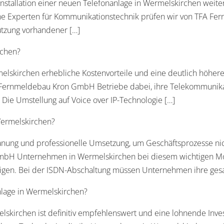
Installation einer neuen Telefonanlage in Wermelskirchen weit
rene Experten für Kommunikationstechnik prüfen wir von TFA 
utzung vorhandener […]
rchen?
elskirchen erhebliche Kostenvorteile und eine deutlich höhere 
A Fernmeldebau Kron GmbH Betriebe dabei, ihre Telekommunikat
ie Umstellung auf Voice over IP-Technologie […]
Wermelskirchen?
Planung und professionelle Umsetzung, um Geschäftsprozesse nich
H Unternehmen in Wermelskirchen bei diesem wichtigen Moderni
igen. Bei der ISDN-Abschaltung müssen Unternehmen ihre gesa
nlage in Wermelskirchen?
elskirchen ist definitiv empfehlenswert und eine lohnende Inve